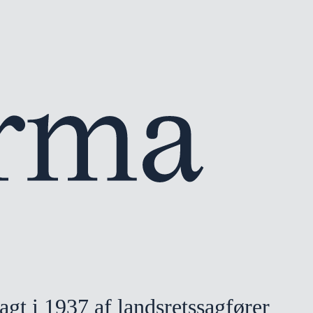
gt i 1937 af landsretssagfører